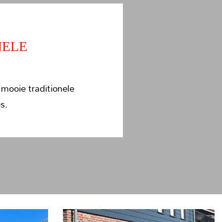
NELE
mooie traditionele
s.