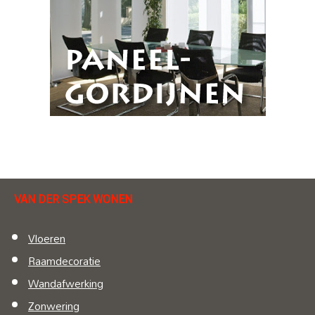
VAN DER SPEK WONEN
Vloeren
Raamdecoratie
Wandafwerking
Zonwering